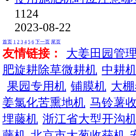
1124
2023-08-22
首页
1
2
3
4
5
6
下一页
尾页
友情链接：
大姜田园管
肥旋耕除草微耕机
中耕
果园专用机
铺膜机
大棚
姜氯化苦熏地机
马铃薯
埋藤机
浙江省大型开沟
藤机
北京市大葱收获机