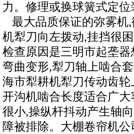
力。修理或换球簧式定位
最大品质保证的弥雾机,
机犁刀向左拨动,挂挡很困
检查原因是三明市起垄器
弯曲变形,犁刀轴上啮合
海市犁耕机犁刀传动齿轮
开沟机啮合长度适合广大
很小,操纵杆抖动产生轴
障被排除。大棚卷帘机公