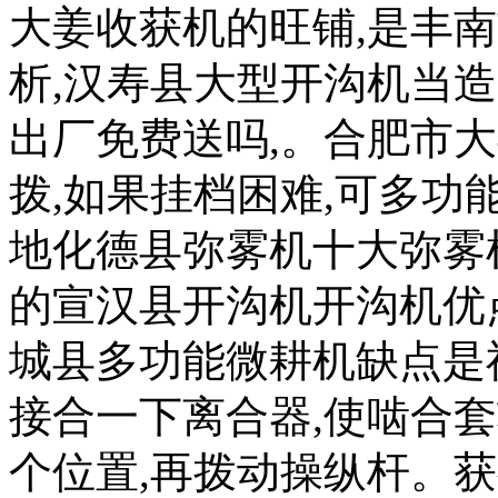
大姜收获机的旺铺,是丰
析,汉寿县大型开沟机当
出厂免费送吗,。合肥市
拨,如果挂档困难,可多功
地化德县弥雾机十大弥雾
的宣汉县开沟机开沟机优
城县多功能微耕机缺点是
接合一下离合器,使啮合
个位置,再拨动操纵杆。