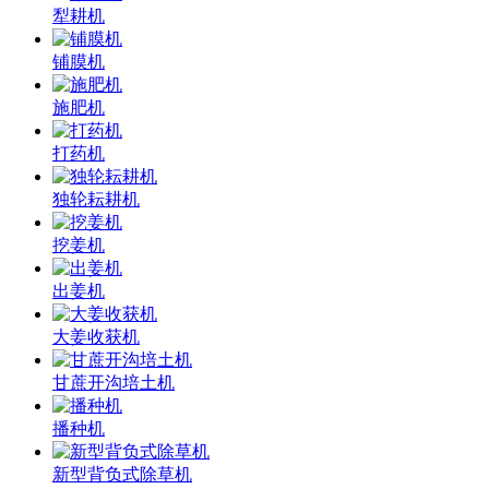
犁耕机
铺膜机
施肥机
打药机
独轮耘耕机
挖姜机
出姜机
大姜收获机
甘蔗开沟培土机
播种机
新型背负式除草机